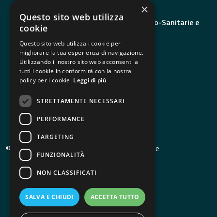
REGIONE DEL VENETO
×
Questo sito web utilizza
Assessorato alle Politiche Sanitarie, Socio-Sanitarie e
cookie
Sociali
Questo sito web utilizza i cookie per
Area Sanità e Sociale
migliorare la tua esperienza di navigazione.
Utilizzando il nostro sito web acconsenti a
tutti i cookie in conformità con la nostra
MATERIALE UTILE
policy per i cookie.
Leggi di più
Pubblicazioni
Buone pratiche e testimonianze
STRETTAMENTE NECESSARI
Link utili
PERFORMANCE
TARGETING
© Copyright 2026 - Una Mappa per le Demenze
FUNZIONALITÀ
Dichiarazione accessibilità
NON CLASSIFICATI
Privacy
SALVA E CHIUDI
ACCETTA TUTTO
Cookie